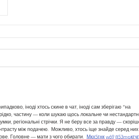
падково, іноді хтось скине в чат, іноді сам зберігаю “на 
рідко, частину — коли шукаю щось локальне чи нестандартне
думки, регіональні стрічки. Я не беру все за правду — скоріш
нтрасту між подачею.  Можливо, хтось іще знайде серед них
ве. Головне — мати з чого обирати.  
М
к
х
5
г
нк
w69
п
53
mp
кг
чг