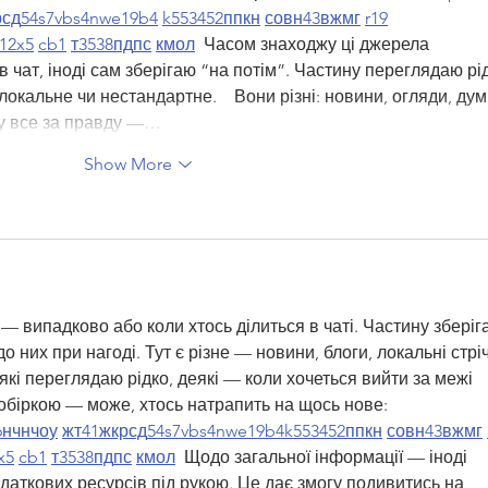
р
сд
54
s7
vb
s4
nw
e19
b4
k55
34
52
пп
кн
с
о
вн
43
вж
мг
r19
1
2x5
cb1
т
35
38
пд
пс
км
ол
  Часом знаходжу ці джерела 
в чат, іноді сам зберігаю “на потім”. Частину переглядаю рід
кальне чи нестандартне.    Вони різні: новини, огляди, дум
еру все за правду —…
Show More
— випадково або коли хтось ділиться в чаті. Частину зберіг
о них при нагоді. Тут є різне — новини, блоги, локальні стріч
які переглядаю рідко, деякі — коли хочеться вийти за межі 
обіркою — може, хтось натрапить на щось нове:  
6
н
чн
чо
у
жт
41
ж
кр
сд
54
s7
vb
s4
nw
e19
b4
k55
34
52
пп
кн
с
о
вн
43
вж
мг
x5
cb1
т
35
38
пд
пс
км
ол
  Щодо загальної інформації — іноді 
даткових ресурсів під рукою. Це дає змогу подивитись на 