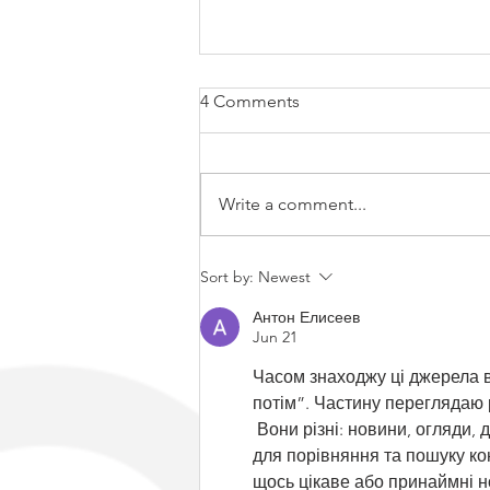
4 Comments
Write a comment...
Now You Can Blog from
Sort by:
Newest
Everywhere!
Антон Елисеев
Jun 21
Часом знаходжу ці джерела ви
потім”. Частину переглядаю 
 Вони різні: новини, огляди, 
для порівняння та пошуку ко
щось цікаве або принаймні но