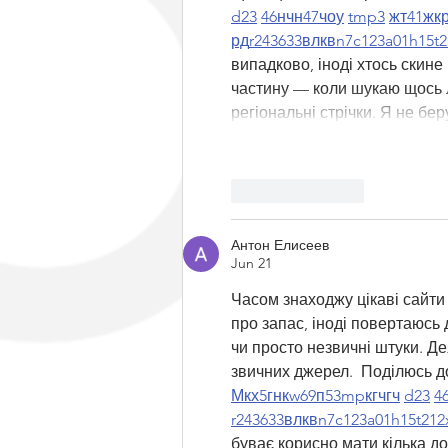
d23
46
н
чн
47
чо
у
tmp3
жт
41
ж
к
рд
r24
36
33
вл
кв
n7
c123
a01
h15
t2
випадково, іноді хтось скине 
частину — коли шукаю щось ло
регіональні стрічки. Я не б
Like
Reply
Антон Елисеев
Jun 21
Часом знаходжу цікаві сайти 
про запас, іноді повертаюсь д
чи просто незвичні штуки. Де
звичних джерел.  Поділюсь д
М
к
х
5
г
нк
w69
п
53
mp
кг
чг
ч
d23
4
r24
36
33
вл
кв
n7
c123
a01
h15
t21
2
буває корисно мати кілька до