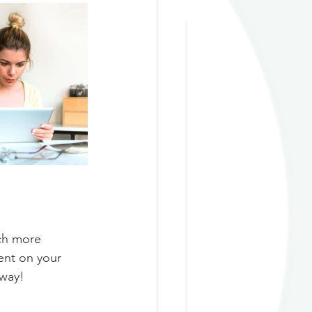
ch more 
ent on your 
away!