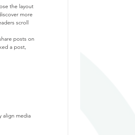
ose the layout 
 discover more 
eaders scroll 
 share posts on 
ked a post, 
y align media 