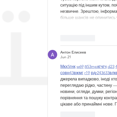
ситуацію під іншим кутом, по
незвичне. Зрештою, інформац
більше шансів не опинитись 
Like
Reply
Антон Елисеев
Jun 21
М
к
х
5
г
нк
w69
п
53
mp
кг
чг
ч
d23
с
о
вн
43
вж
мг
r19
рд
r24
36
33
вл
к
джерела випадково, іноді хтос
переглядаю рідко, частину — 
новини, огляди, думки, регіо
порівняння та пошуку контра
цікаве або принаймні нове. 
Like
Reply