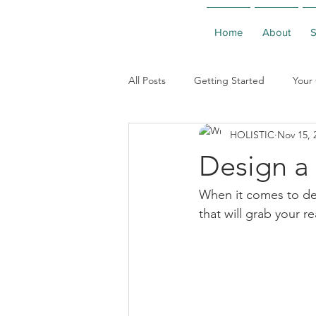
Home
About
S
All Posts
Getting Started
Your
HOLISTIC
Nov 15, 
Design a
When it comes to des
that will grab your r