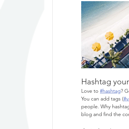
Hashtag your
Love to
#hashtag
? G
You can add tags (
#v
people. Why hashtag
blog and find the co