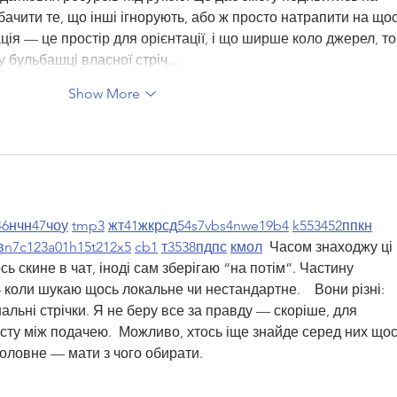
бачити те, що інші ігнорують, або ж просто натрапити на щос
ія — це простір для орієнтації, і що ширше коло джерел, то
у бульбашці власної стріч…
Show More
46
н
чн
47
чо
у
tmp3
жт
41
ж
кр
сд
54
s7
vb
s4
nw
e19
b4
k55
34
52
пп
кн
в
n7
c123
a01
h15
t21
2x5
cb1
т
35
38
пд
пс
км
ол
  Часом знаходжу ці 
ь скине в чат, іноді сам зберігаю “на потім”. Частину 
коли шукаю щось локальне чи нестандартне.    Вони різні: 
нальні стрічки. Я не беру все за правду — скоріше, для 
сту між подачею.  Можливо, хтось іще знайде серед них щос
Головне — мати з чого обирати. 