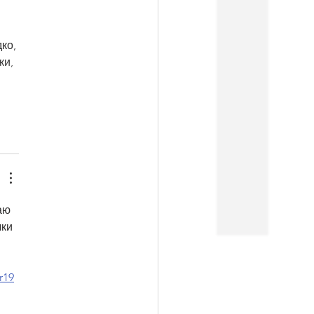
ко, 
ки, 
аю 
ки 
r19