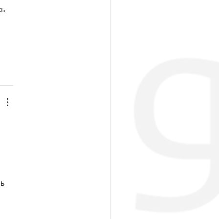
ь 
 
ь 